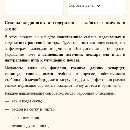
Оптовые цены
Семена медоносов и сидератов — забота о пчёлах и
земле!
В этом разделе вы найдёте
качественные семена медоносных и
сидератных растений
, которые будут полезны как пчеловодам, так
и фермерам, садоводам и дачникам. Эти растения — не просто
украшение поля, а
ценнейший источник нектара для пчёл
и
натуральный путь к улучшению почвы
.
Медоносы, такие как
фацелия, гречиха, донник, эспарцет,
горчица, синяк, амми зубная
и другие, обеспечивают
стабильный медосбор
даже в засуху. Сидераты эффективно рыхлят
землю, подавляют сорняки, насыщают почву азотом и органикой.
Каждое наименование сопровождается подробным описанием:
как и когда сеять;
расход на сотку и гектар;
сроки цветения;
медопродуктивность;