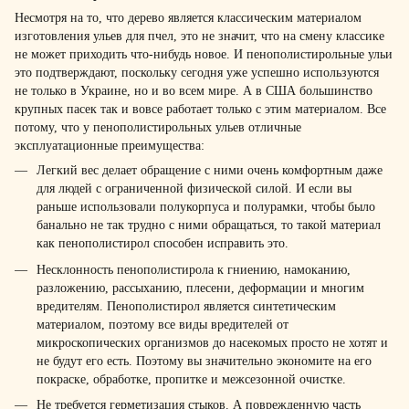
Несмотря на то, что дерево является классическим материалом
изготовления ульев для пчел, это не значит, что на смену классике
не может приходить что-нибудь новое. И пенополистирольные ульи
это подтверждают, поскольку сегодня уже успешно используются
не только в Украине, но и во всем мире. А в США большинство
крупных пасек так и вовсе работает только с этим материалом. Все
потому, что у пенополистирольных ульев отличные
эксплуатационные преимущества:
Легкий вес делает обращение с ними очень комфортным даже
для людей с ограниченной физической силой. И если вы
раньше использовали полукорпуса и полурамки, чтобы было
банально не так трудно с ними обращаться, то такой материал
как пенополистирол способен исправить это.
Несклонность пенополистирола к гниению, намоканию,
разложению, рассыханию, плесени, деформации и многим
вредителям. Пенополистирол является синтетическим
материалом, поэтому все виды вредителей от
микроскопических организмов до насекомых просто не хотят и
не будут его есть. Поэтому вы значительно экономите на его
покраске, обработке, пропитке и межсезонной очистке.
Не требуется герметизация стыков. А поврежденную часть