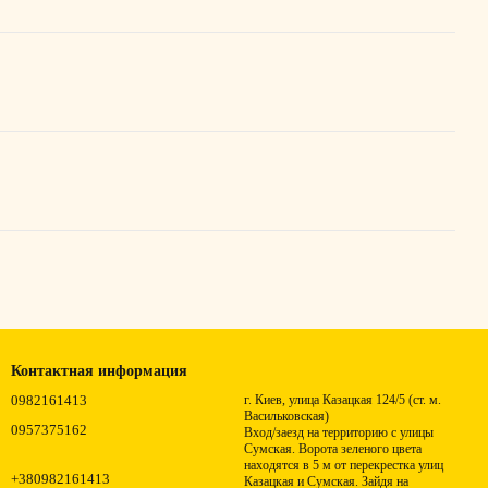
Контактная информация
0982161413
г. Киев, улица Казацкая 124/5 (ст. м.
Васильковская)
0957375162
Вход/заезд на территорию с улицы
Сумская. Ворота зеленого цвета
находятся в 5 м от перекрестка улиц
+380982161413
Казацкая и Сумская. Зайдя на