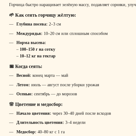
Горчица быстро наращивает зелёную массу, подавляет сорняки, улуч
🌱 Как сеять горчицу жёлтую:
Глубина посева:
2–3 см
Междурядья:
10–20 см или сплошным способом
Норма высева:
–
100–150 г на сотку
–
10–12 кг на гектар
📅 Когда сеять:
Весной:
конец марта — май
Летом:
июль — август после уборки урожая
Осенью:
сентябрь — до морозов
🌸 Цветение и медосбор:
Начало цветения:
через 30–40 дней после всходов
Длительность цветения:
3–4 недели
Медосбор:
40–80 кг с 1 га