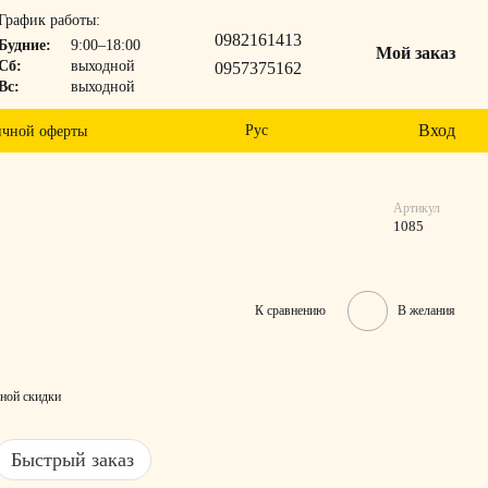
График работы:
0982161413
Будние:
9:00–18:00
Мой заказ
Сб:
выходной
0957375162
Вс:
выходной
Вход
Рус
ичной оферты
Артикул
1085
К сравнению
В желания
ной скидки
Быстрый заказ