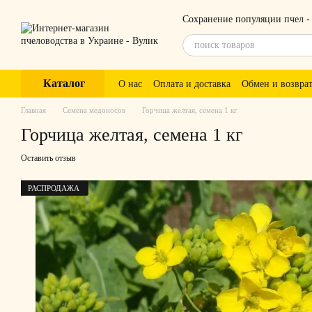
Перейти к основному контенту
Сохранение популяции пчел -
Каталог
О нас
Оплата и доставка
Обмен и возвра
Главная
Семена медоносов
Горчица желтая, семена 1 кг
Горчица желтая, семена 1 кг
Оставить отзыв
РАСПРОДАЖА