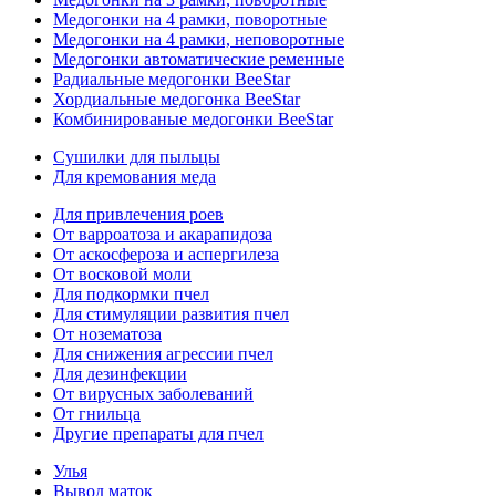
Медогонки на 4 рамки, поворотные
Медогонки на 4 рамки, неповоротные
Медогонки автоматические ременные
Радиальные медогонки BeeStar
Хордиальные медогонка BeeStar
Комбинированые медогонки BeeStar
Сушилки для пыльцы
Для кремования меда
Для привлечения роев
От варроатоза и акарапидоза
От аскосфероза и аспергилеза
От восковой моли
Для подкормки пчел
Для стимуляции развития пчел
От нозематоза
Для снижения агрессии пчел
Для дезинфекции
От вирусных заболеваний
От гнильца
Другие препараты для пчел
Улья
Вывод маток