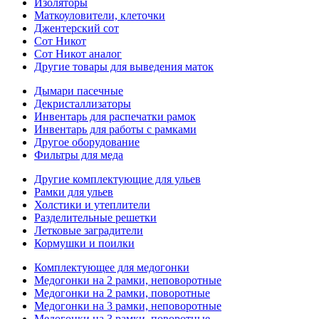
Изоляторы
Маткоуловители, клеточки
Джентерский сот
Сот Никот
Сот Никот аналог
Другие товары для выведения маток
Дымари пасечные
Декристаллизаторы
Инвентарь для распечатки рамок
Инвентарь для работы с рамками
Другое оборудование
Фильтры для меда
Другие комплектующие для ульев
Рамки для ульев
Холстики и утеплители
Разделительные решетки
Летковые заградители
Кормушки и поилки
Комплектующее для медогонки
Медогонки на 2 рамки, неповоротные
Медогонки на 2 рамки, поворотные
Медогонки на 3 рамки, неповоротные
Медогонки на 3 рамки, поворотные