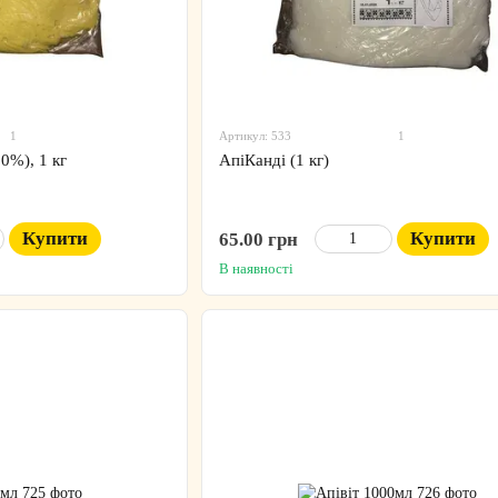
1
Артикул: 533
1
0%), 1 кг
АпіКанді (1 кг)
Купити
Купити
65.00 грн
В наявності