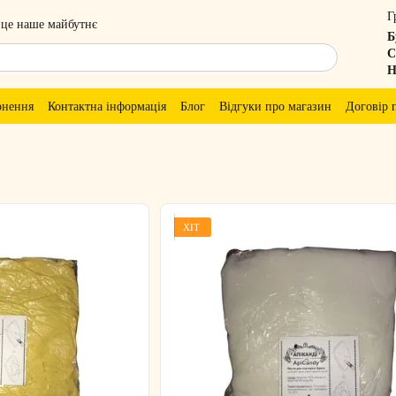
Г
 це наше майбутнє
Б
С
Н
рнення
Контактна інформація
Блог
Відгуки про магазин
Договір 
ХІТ