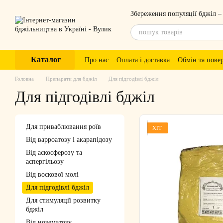
Перейти до основного контенту
Збереження популяції бджіл –
Каталог
Про нас
Оплата і доставка
Обмін та пове
Головна
Препарати для бджіл
Для підгодівлі бджіл
Для підгодівлі бджіл
Для приваблювання роїв
ХІТ
Від варроатозу і акарапідозу
Від аскосферозу та
аспергільозу
Від воскової молі
Для підгодівлі бджіл
Для стимуляції розвитку
бджіл
Від нозематозу