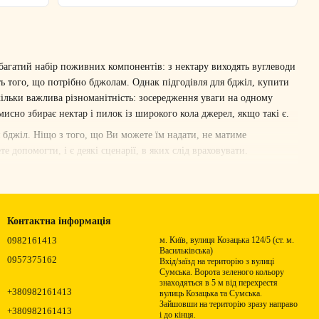
 багатий набір поживних компонентів: з нектару виходять вуглеводи
ть того, що потрібно бджолам. Однак підгодівля для бджіл, купити
скільки важлива різноманітність: зосередження уваги на одному
исно збирає нектар і пилок із широкого кола джерел, якщо такі є.
я бджіл. Ніщо з того, що Ви можете їм надати, не матиме
 допомогти, і є деякі сценарії, в яких слід враховувати.
е є й інші випадки. Рой бджіл – близько 10 000 робочих бджіл та
вуються і починають добувати їжу, але це вимагає часу, і доти можна
Контактна інформація
за все своє життя! Тож попереду багато роботи. Їх темп, зазвичай,
0982161413
м. Київ, вулиця Козацька 124/5 (ст. м.
Васильківська)
0957375162
Вхід/заїзд на територію з вулиці
авляється з будь-якими ресурсами, тому підгодівля бджіл тут також
Сумська. Ворота зеленого кольору
знаходяться в 5 м від перехрестя
+380982161413
вулиць Козацька та Сумська.
Зайшовши на територію зразу направо
ктру знаходиться вже встановлена колонія, яка пережила зимові
+380982161413
і до кінця.