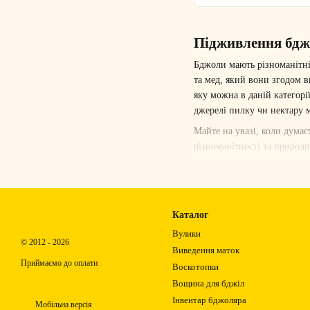
Підживлення бджі
Бджоли мають різноманітні 
та мед, який вони згодом в
яку можна в даній категорі
джерелі пилку чи нектару м
Майте на увазі, коли думає
різноманітності та природн
Коли годувати?
Підживлення для бджіл взи
матка – у вулику. Це воно:
Каталог
використовувати канді для 
Вулики
недостатній підтримки коло
© 2012 - 2026
Виведення маток
Допомогти маленьким колоні
Приймаємо до оплати
Воскотопки
може бути виправданою. В 
Вощина для бджіл
Вказані вище сценарії відн
Інвентар бджоляра
Мобільна версія