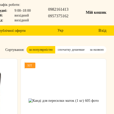
рафік роботи:
0982161413
удні:
9:00–18:00
Мій кошик
б:
вихідний
0957375162
д:
вихідний
Вхід
Укр
публічної оферти
за популярністю
спочатку дешевше
за назвою
Сортування:
ХІТ