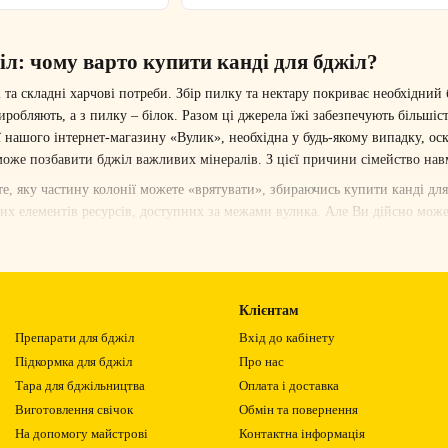
л: чому варто купити канді для бджіл?
та складні харчові потреби. Збір пилку та нектару покриває необхідний
иробляють, а з пилку – білок. Разом ці джерела їжі забезпечують більшіс
ї нашого інтернет-магазину «
Вулик
», необхідна у будь-якому випадку, о
оже позбавити бджіл важливих мінералів. З цієї причини сімейство навм
те, яку частину колонії можете «врятувати», збираючись купити канді дл
их елементів ресурсів, доступних за межами вулика. Але Ви дійсно можете
мку – це найочевидніший час для годування та найлегше виправданий. Ал
 немає зберігання меду, пилку, нічого такого. Незабаром бджоли організо
Клієнтам
бджіл. Пам'ятайте, що бджола-одиначка приносить 1/12 чайну ложку меду 
Препарати для бджіл
Вхід до кабінету
нії, і тому багато бджолярі встановлюють годівницю у цей час.
Підкормка для бджіл
Про нас
ям. Так само захоплений рій, ймовірно, є невеликою колонією і не пост
Тара для бджільництва
Оплата і доставка
обох випадках установка годівниці є звичайною практикою.
Виготовлення свічок
Обмін та повернення
осяться до сімейств, встановлених у новому вулику. На іншому кінці спе
На допомогу майстрові
Контактна інформація