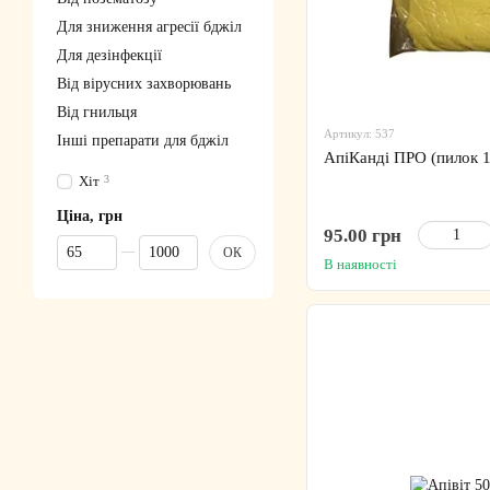
Для зниження агресії бджіл
Для дезінфекції
Від вірусних захворювань
Від гнильця
Артикул: 537
Інші препарати для бджіл
АпіКанді ПРО (пилок 1
Хіт
3
Ціна, грн
95.00 грн
Від Ціна, грн
До Ціна, грн
ОК
В наявності