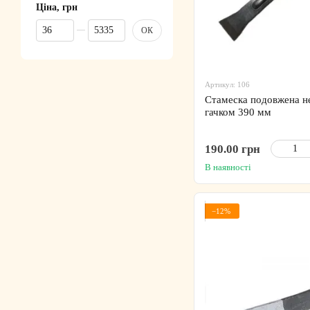
Ціна, грн
Від Ціна, грн
До Ціна, грн
ОК
Артикул: 106
Стамеска подовжена н
гачком 390 мм
190.00 грн
В наявності
−12%