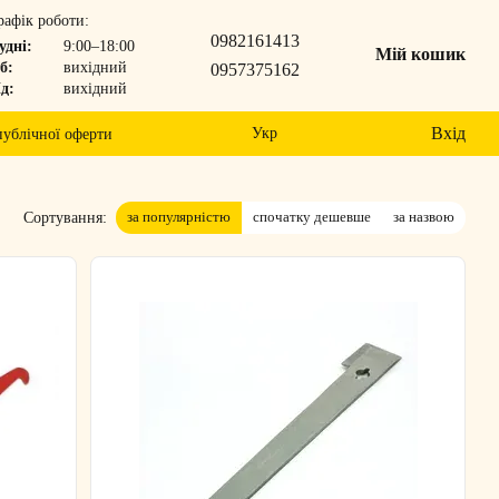
рафік роботи:
0982161413
удні:
9:00–18:00
Мій кошик
б:
вихідний
0957375162
д:
вихідний
Вхід
Укр
публічної оферти
за популярністю
спочатку дешевше
за назвою
Сортування: