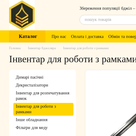
Перейти до основного контенту
Збереження популяції бджіл –
Каталог
Про нас
Оплата і доставка
Обмін та пове
Головна
Інвентар бджоляра
Інвентар для роботи з рамками
Інвентар для роботи з рамкам
Димарі пасічні
Декристалізатори
Інвентар для розпечатування
рамок
Інвентар для роботи з
рамками
Інше обладнання
Фільтри для меду