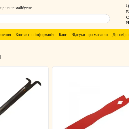
Г
 це наше майбутнє
Б
С
Н
рнення
Контактна інформація
Блог
Відгуки про магазин
Договір 
и