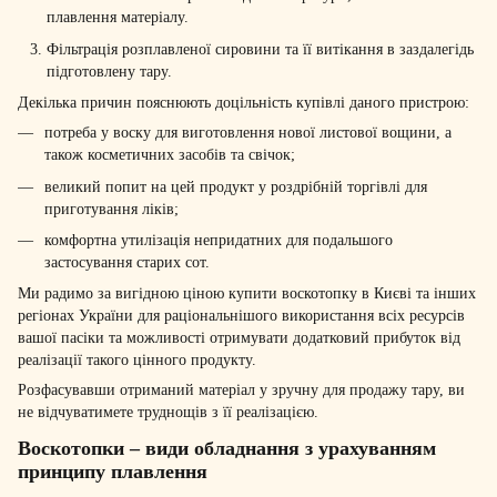
плавлення матеріалу.
Фільтрація розплавленої сировини та її витікання в заздалегідь
підготовлену тару.
Декілька причин пояснюють доцільність купівлі даного пристрою:
потреба у воску для виготовлення нової листової вощини, а
також косметичних засобів та свічок;
великий попит на цей продукт у роздрібній торгівлі для
приготування ліків;
комфортна утилізація непридатних для подальшого
застосування старих сот.
Ми радимо за вигідною ціною купити воскотопку в Києві та інших
регіонах України для раціональнішого використання всіх ресурсів
вашої пасіки та можливості отримувати додатковий прибуток від
реалізації такого цінного продукту.
Розфасувавши отриманий матеріал у зручну для продажу тару, ви
не відчуватимете труднощів з її реалізацією.
Воскотопки – види обладнання з урахуванням
принципу плавлення