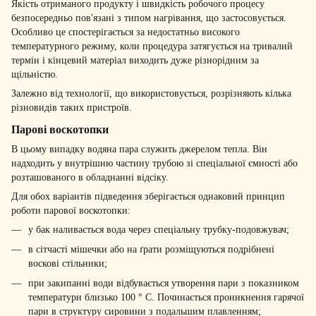
Якість отриманого продукту і швидкість робочого процесу
безпосередньо пов'язані з типом нагрівання, що застосовується.
Особливо це спостерігається за недостатньо високого
температурного режиму, коли процедура затягується на тривалий
термін і кінцевий матеріал виходить дуже різнорідним за
щільністю.
Залежно від технології, що використовується, розрізняють кілька
різновидів таких пристроїв.
Парові воскотопки
В цьому випадку водяна пара служить джерелом тепла. Він
надходить у внутрішню частину трубою зі спеціальної ємності або
розташованого в обладнанні відсіку.
Для обох варіантів підведення зберігається однаковий принцип
роботи парової воскотопки:
у бак наливається вода через спеціальну трубку-подовжувач;
в сітчасті мішечки або на ґрати розміщуються подрібнені
воскові стільники;
при закипанні води відбувається утворення пари з показником
температури близько 100 ° С. Починається проникнення гарячої
пари в структуру сировини з подальшим плавленням;