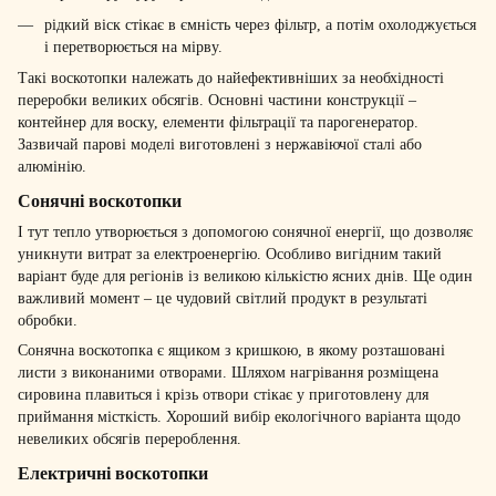
рідкий віск стікає в ємність через фільтр, а потім охолоджується
і перетворюється на мірву.
Такі воскотопки належать до найефективніших за необхідності
переробки великих обсягів. Основні частини конструкції –
контейнер для воску, елементи фільтрації та парогенератор.
Зазвичай парові моделі виготовлені з нержавіючої сталі або
алюмінію.
Сонячні воскотопки
І тут тепло утворюється з допомогою сонячної енергії, що дозволяє
уникнути витрат за електроенергію. Особливо вигідним такий
варіант буде для регіонів із великою кількістю ясних днів. Ще один
важливий момент – це чудовий світлий продукт в результаті
обробки.
Сонячна воскотопка є ящиком з кришкою, в якому розташовані
листи з виконаними отворами. Шляхом нагрівання розміщена
сировина плавиться і крізь отвори стікає у приготовлену для
приймання місткість. Хороший вибір екологічного варіанта щодо
невеликих обсягів перероблення.
Електричні воскотопки