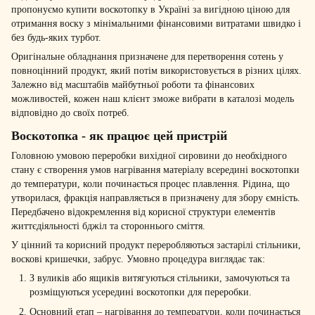
пропонуємо купити воскотопку в Україні за вигідною ціною для
отримання воску з мінімальними фінансовими витратами швидко і
без будь-яких турбот.
Оригінальне обладнання призначене для перетворення сотень у
повноцінний продукт, який потім використовується в різних цілях.
Залежно від масштабів майбутньої роботи та фінансових
можливостей, кожен наш клієнт зможе вибрати в каталозі модель
відповідно до своїх потреб.
Воскотопка - як працює цей пристрій
Головною умовою переробки вихідної сировини до необхідного
стану є створення умов нагрівання матеріалу всередині воскотопки
до температури, коли починається процес плавлення. Рідина, що
утворилася, фракція направляється в призначену для збору ємність.
Передбачено відокремлення від корисної структури елементів
життєдіяльності бджіл та стороннього сміття.
У цінний та корисний продукт переробляються застарілі стільники,
воскові кришечки, забрус. Умовно процедура виглядає так:
З вуликів або ящиків витягуються стільники, замочуються та
розміщуються усередині воскотопки для переробки.
Основний етап – нагрівання до температури, коли починається