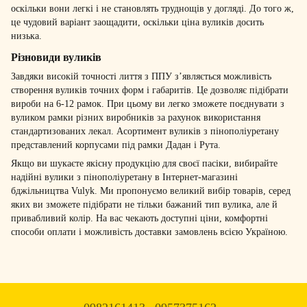
оскільки вони легкі і не становлять труднощів у догляді. До того ж,
це чудовий варіант заощадити, оскільки ціна вуликів досить
низька.
Різновиди вуликів
Завдяки високій точності лиття з ППУ з’являється можливість
створення вуликів точних форм і габаритів. Це дозволяє підібрати
вироби на 6-12 рамок. При цьому ви легко зможете поєднувати з
вуликом рамки різних виробників за рахунок використання
стандартизованих лекал. Асортимент вуликів з пінополіуретану
представлений корпусами під рамки Дадан і Рута.
Якщо ви шукаєте якісну продукцію для своєї пасіки, вибирайте
надійні вулики з пінополіуретану в Інтернет-магазині
бджільництва Vulyk. Ми пропонуємо великий вибір товарів, серед
яких ви зможете підібрати не тільки бажаний тип вулика, але й
привабливий колір. На вас чекають доступні ціни, комфортні
способи оплати і можливість доставки замовлень всією Україною.