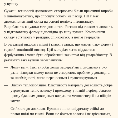
у вулику.
Сучасні технології дозволяють створювати більш практичні вироби
з пінополіуретану, що спрощує роботи на пасіці. ППУ має
двокомпонентний склад на основі поліолу і ізоцианату.
Виробляються вулики методом лиття. Розчин під тиском заливають
у підготовлену форму відповідно до типу вулика. Компоненти
складу вступають у реакцію, спінюються, а потім твердіють.
В результаті виходять міцні і гладкі вулики, що мають чітку форму і
гарний зовнішній вигляд. Цей матеріал легко піддається
фарбуванню і може бути оброблений захистом від ультрафіолету. В
результаті такі вулики забезпечують:
Легку вагу. Такі вироби легші за дерев’яні приблизно в 3-5
разів. Завдяки цьому вони не створюють проблем у догляді, а,
за необхідності, легко переносяться і транспортуються.
Високу теплоізоляцію. Властивості матеріалу дозволяють добре
утримувати тепло взимку і прохолоду у літній період. Завдяки
цьому бджолам доводиться витрачати менше енергії на обігрів
житла.
Стійкість до довкілля. Вулики з пінополіуретану стійкі до
появи цвілі чи гнилі. Вони не бояться вологи і не тріскаються,