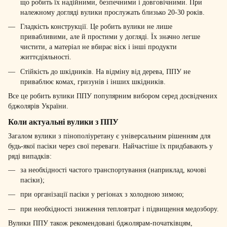
що робить їх надійними, безпечними і довговічними. При
належному догляді вулики прослужать близько 20-30 років.
Гладкість конструкції. Це робить вулики не лише
привабливими, але й простими у догляді. Їх значно легше
чистити, а матеріал не вбирає віск і інші продукти
життєдіяльності.
Стійкість до шкідників. На відміну від дерева, ППУ не
приваблює комах, гризунів і інших шкідників.
Все це робить вулики ППУ популярним вибором серед досвідчених
бджолярів України.
Коли актуальні вулики з ППУ
Загалом вулики з пінополіуретану є універсальним рішенням для
будь-якої пасіки через свої переваги. Найчастіше їх придбавають у
ряді випадків:
за необхідності частого транспортування (наприклад, кочові
пасіки);
при організації пасіки у регіонах з холодною зимою;
при необхідності зниження тепловтрат і підвищення медозбору.
Вулики ППУ також рекомендовані бджолярам-початківцям,