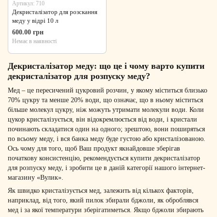
Артикул: 710
Декристалізатор для розскання
меду у відрі 10 л
600.00 грн
Немає в наявності
Декристалізатор меду: що це і чому варто купити
декристалізатор для розпуску меду?
Мед – це пересичений цукровий розчин, у якому міститься близько
70% цукру та менше 20% води, що означає, що в ньому міститься
більше молекул цукру, ніж можуть утримати молекули води. Коли
цукор кристалізується, він відокремлюється від води, і кристали
починають складатися один на одного; зрештою, вони поширяться
по всьому меду, і вся банка меду буде густою або кристалізованою.
Ось чому для того, щоб Ваш продукт якнайдовше зберігав
початкову консистенцію, рекомендується купити декристалізатор
для розпуску меду, і зробити це в даній категорії нашого інтернет-
магазину «Вулик».
Як швидко кристалізується мед, залежить від кількох факторів,
наприклад, від того, який пилок збирали бджоли, як оброблявся
мед і за якої температури зберігатиметься. Якщо бджоли збирають