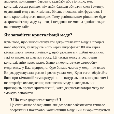
люцерну, конюшину, бавовну, кульбабу або гірчицю, мед
кристалізується раніше, ніж якби бджоли збирали клен і ожину,
отриманий мед з яких містить більше глюкози, ніж фруктози, і
вона кристалізується швидше. Тому раціональним рішенням буде
декристалізатор меду купити, і недорого це можна зробити якраз
на нашому сайті.
Як запобігти кристалізації меду?
Крім того, щоб використовувати декристалізатор меду в процесі
його обробки, фільтруйте його через мікрофільтр 80 або через
кілька шарів тонкого нейлону, щоб уловлювати дрібні частинки,
такі як пилок та шматки воску. Ці частки можуть розпочати
кристалізацію передчасно. Якщо використовуєте саморобну
медогонку, у Вас, природно, буде більше часток у меді, ніж якщо
Ви роздруковували рамки і розтягували мед. Крім того, зберігайте
його при кімнатній температурі: він є натуральним консервантом і
не потребує охолодження; поміщення меду в холодильник
прискорить процес кристалізації, чого декристалізатори меду не
зможуть запобігти.
❓ Що таке декристалізатори? ❓
Це спеціальне обладнання, яке дозволяє забезпечити тривале
збереження початкової консистенції меду. Він використовується