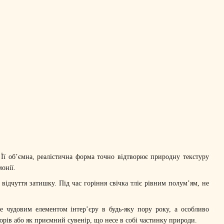
ї об’ємна, реалістична форма точно відтворює природну текстуру
онії.
ідчуття затишку. Під час горіння свічка тліє рівним полум’ям, не
е чудовим елементом інтер’єру в будь-яку пору року, а особливо
орів або як приємний сувенір, що несе в собі частинку природи.