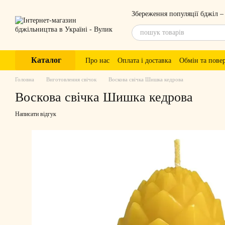
Перейти до основного контенту
Збереження популяції бджіл –
Каталог
Про нас
Оплата і доставка
Обмін та пове
Головна
Виготовлення свічок
Воскова свічка Шишка кедрова
Воскова свічка Шишка кедрова
Написати відгук