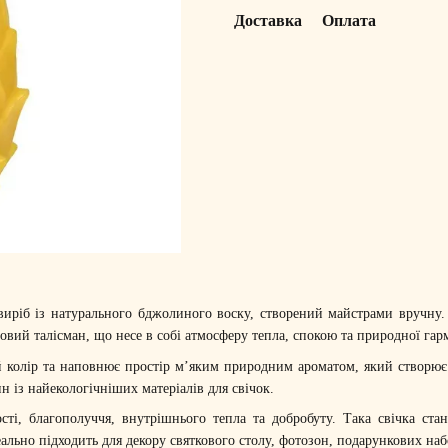
Доставка
Оплата
ріб із натурального бджолиного воску, створений майстрами вручну. Ї
вий талісман, що несе в собі атмосферу тепла, спокою та природної гарм
колір та наповнює простір м’яким природним ароматом, який створює в
 із найекологічніших матеріалів для свічок.
і, благополуччя, внутрішнього тепла та добробуту. Така свічка стан
ально підходить для декору святкового столу, фотозон, подарункових наб