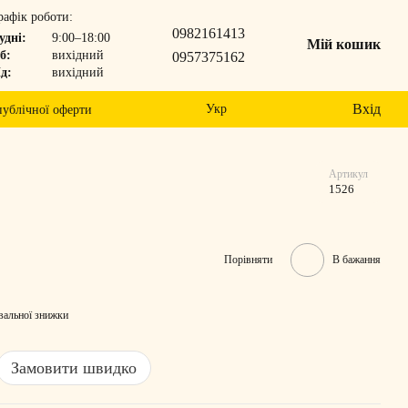
рафік роботи:
0982161413
удні:
9:00–18:00
Мій кошик
б:
вихідний
0957375162
д:
вихідний
Вхід
Укр
публічної оферти
Артикул
1526
Порівняти
В бажання
вальної знижки
Замовити швидко