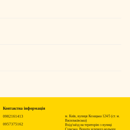
Контактна інформація
0982161413
м. Київ, вулиця Козацька 124/5 (ст. м.
Васильківська)
0957375162
Вхід/заїзд на територію з вулиці
Сумська. Ворота зеленого кольору