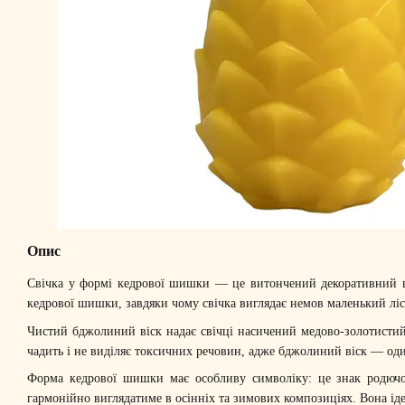
Опис
Свічка у формі кедрової шишки — це витончений декоративний ви
кедрової шишки, завдяки чому свічка виглядає немов маленький лісо
Чистий бджолиний віск надає свічці насичений медово-золотистий 
чадить і не виділяє токсичних речовин, адже бджолиний віск — один
Форма кедрової шишки має особливу символіку: це знак родючост
гармонійно виглядатиме в осінніх та зимових композиціях. Вона іде