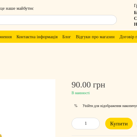
Г
 це наше майбутнє
Б
С
Н
рнення
Контактна інформація
Блог
Відгуки про магазин
Договір 
90.00 грн
В наявності
Увійти
для відображення накопичу
%
Купити