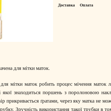
Доставка
Оплата
ачена для мітки маток.
"
для мітки маток робить процес мічення маток л
і якої знаходиться поршень з поролоновою накл
ір прикривається ґратами, через яку матка не мо
трубку.
Зручність використання такої трубки в то