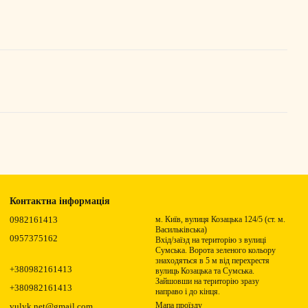
Контактна інформація
0982161413
м. Київ, вулиця Козацька 124/5 (ст. м.
Васильківська)
0957375162
Вхід/заїзд на територію з вулиці
Сумська. Ворота зеленого кольору
знаходяться в 5 м від перехрестя
+380982161413
вулиць Козацька та Сумська.
Зайшовши на територію зразу
+380982161413
направо і до кінця.
Мапа проїзду
vulyk.net@gmail.com