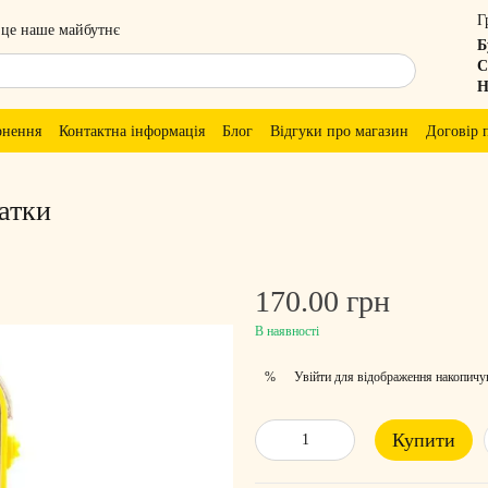
Г
 це наше майбутнє
Б
С
Н
рнення
Контактна інформація
Блог
Відгуки про магазин
Договір 
атки
170.00 грн
В наявності
Увійти
для відображення накопичу
%
Купити