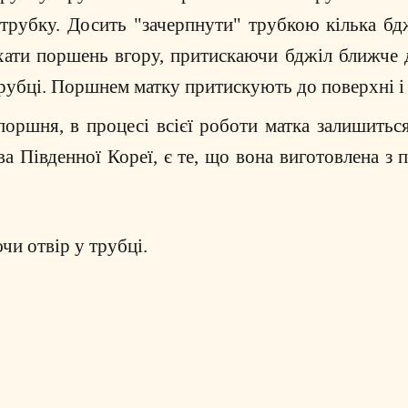
трубку.
Досить "зачерпнути" трубкою кілька бдж
хати поршень вгору, притискаючи бджіл ближче 
трубці. Поршнем матку притискують до поверхні і 
поршня, в процесі всієї роботи матка залишит
 Південної Кореї, є те, що вона виготовлена з п
чи отвір у трубці.