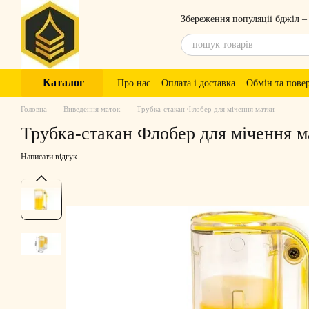
Перейти до основного контенту
Збереження популяції бджіл –
Каталог
Про нас
Оплата і доставка
Обмін та пове
Головна
Виведення маток
Трубка-стакан Флобер для мічення матки
Трубка-стакан Флобер для мічення м
Написати відгук