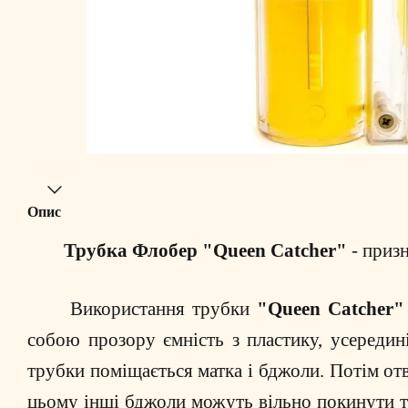
Опис
Трубка Флобер "Queen Catcher"
- призн
Використання трубки
"Queen Catcher
собою прозору ємність з пластику, усередин
трубки поміщається матка і бджоли. Потім отв
цьому інші бджоли можуть вільно покинути 