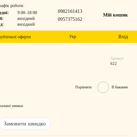
рафік роботи:
0982161413
удні:
9:00–18:00
Мій кошик
б:
вихідний
0957375162
д:
вихідний
Вхід
Укр
публічної оферти
Артикул
622
Порівняти
В бажання
вальної знижки
Замовити швидко