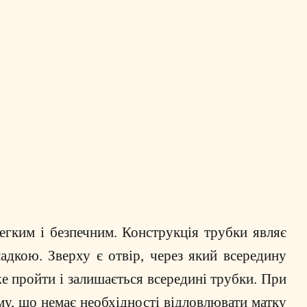
егким і безпечним. Конструкція трубки являє
адкою. Зверху є отвір, через який всередину
же пройти і залишається всередині трубки. При
му, що немає необхідності відловлювати матку