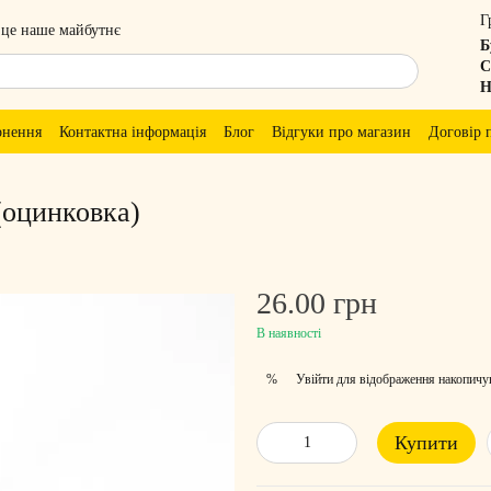
Г
 це наше майбутнє
Б
С
Н
рнення
Контактна інформація
Блог
Відгуки про магазин
Договір 
(оцинковка)
26.00 грн
В наявності
Увійти
для відображення накопичу
%
Купити