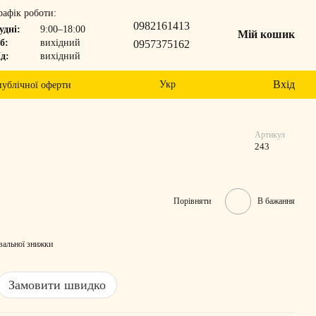
рафік роботи:
0982161413
удні:
9:00–18:00
Мій кошик
б:
вихідний
0957375162
д:
вихідний
Вхід
Укр
публічної оферти
Артикул
243
Порівняти
В бажання
вальної знижки
Замовити швидко