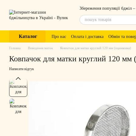
Перейти до основного контенту
Збереження популяції бджіл –
Каталог
Про нас
Оплата і доставка
Обмін та пове
Головна
Виведення маток
Ковпачок для матки круглий 120 мм (оцинковка)
Ковпачок для матки круглий 120 мм 
Написати відгук