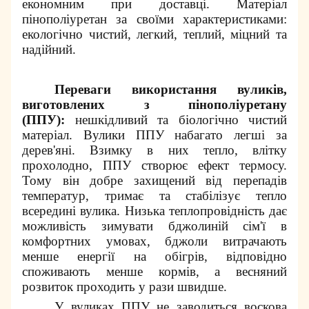
економним при доставці. Матеріал
пінополіуретан за своїми характеристиками:
екологічно чистий, легкий, теплий, міцний та
надійний.
Переваги використання вуликів,
виготовлених з пінополіуретану
(ППУ):
нешкідливий та біологічно чистий
матеріал. Вулики ППУ набагато легші за
дерев'яні. Взимку в них тепло, влітку
прохолодно, ППУ створює ефект термосу.
Тому він добре захищений від перепадів
температур, тримає та стабілізує тепло
всередині вулика. Низька теплопровідність дає
можливість зимувати бджолиній сім'ї в
комфортних умовах, бджоли витрачають
менше енергії на обігрів, відповідно
споживають менше кормів, а весняний
розвиток проходить у рази швидше.
У вуликах ППУ не заводиться воскова