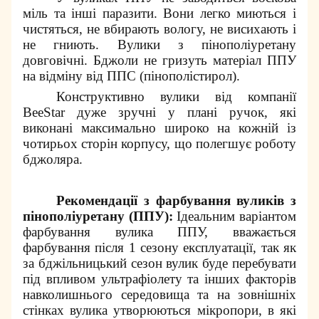
міль та інші паразити. Вони легко миються і
чистяться, не вбирають вологу, не висихають і
не гниють. Вулики з пінополіуретану
довговічні. Бджоли не гризуть матеріал ППУ
на відміну від ППС (пінополістирол).
Конструктивно вулики від компанії
BeeStar дуже зручні у плані ручок, які
виконані максимально широко на кожній із
чотирьох сторін корпусу, що полегшує роботу
бджоляра.
Рекомендації з фарбування вуликів з
пінополіуретану (ППУ):
Ідеальним варіантом
фарбування вулика ППУ, вважається
фарбування після 1 сезону експлуатації, так як
за бджільницький сезон вулик буде перебувати
під впливом ультрафіолету та інших факторів
навколишнього середовища та на зовнішніх
стінках вулика утворюються мікропори, в які