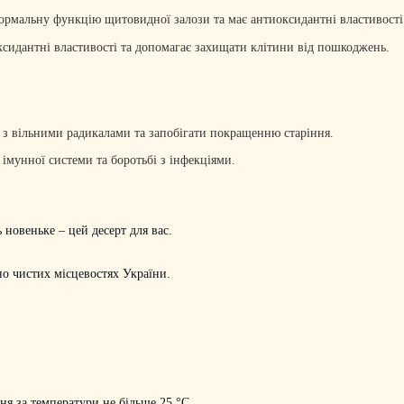
нормальну функцію щитовидної залози та має антиоксидантні властивості
оксидантні властивості та допомагає захищати клітини від пошкоджень.
 з вільними радикалами та запобігати покращенню старіння.
імунної системи та боротьбі з інфекціями.
новеньке – цей десерт для вас.
но чистих місцевостях України.
я за температури не більше 25 °С.