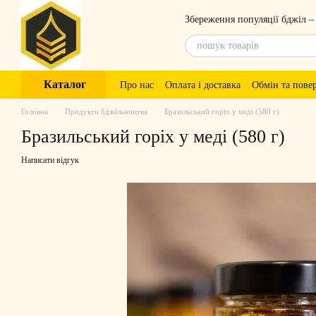
Перейти до основного контенту
Збереження популяції бджіл –
Каталог
Про нас
Оплата і доставка
Обмін та пове
Головна
Продукти бджільництва
Бразильський горіх у меді (580 г)
Бразильський горіх у меді (580 г)
Написати відгук