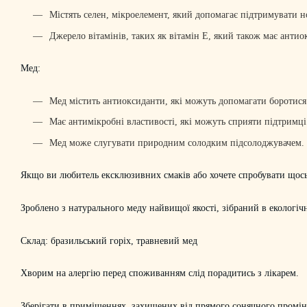
Містять селен, мікроелемент, який допомагає підтримувати 
Джерело вітамінів, таких як вітамін Е, який також має анти
Мед:
Мед містить антиоксиданти, які можуть допомагати боротися
Має антимікробні властивості, які можуть сприяти підтримці 
Мед може слугувати природним солодким підсолоджувачем.
Якщо ви любитель ексклюзивних смаків або хочете спробувати щось 
Зроблено з натурального меду найвищої якості, зібраний в екологіч
Склад: бразильський горіх, травневий мед
Хворим на алергію перед споживанням слід порадитись з лікарем.
Зберігати в приміщеннях, захищених від прямого сонячного промінн