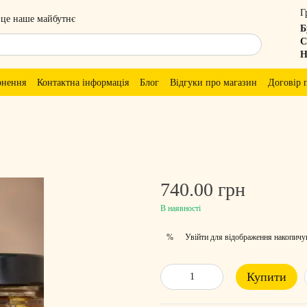
Г
 це наше майбутнє
Б
С
Н
рнення
Контактна інформація
Блог
Відгуки про магазин
Договір 
740.00 грн
В наявності
Увійти
для відображення накопичу
%
Купити