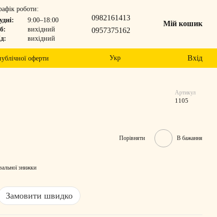
рафік роботи:
0982161413
удні:
9:00–18:00
Мій кошик
б:
вихідний
0957375162
д:
вихідний
Вхід
Укр
публічної оферти
Артикул
1105
Порівняти
В бажання
вальної знижки
Замовити швидко