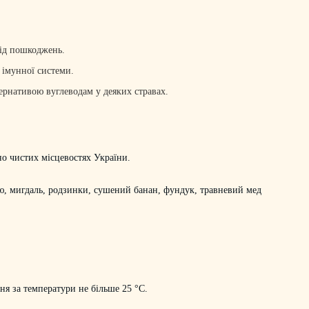
від пошкоджень.
 імунної системи.
рнативою вуглеводам у деяких стравах.
но чистих місцевостях України.
ью, мигдаль, родзинки, сушений банан, фундук, травневий мед
я за температури не більше 25 °С.