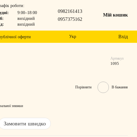
рафік роботи:
0982161413
удні:
9:00–18:00
Мій кошик
б:
вихідний
0957375162
д:
вихідний
Вхід
Укр
публічної оферти
Артикул
1095
Порівняти
В бажання
вальної знижки
Замовити швидко