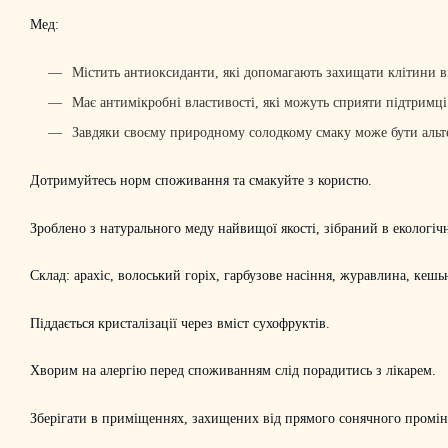
Мед:
Містить антиоксиданти, які допомагають захищати клітини 
Має антимікробні властивості, які можуть сприяти підтримці
Завдяки своєму природному солодкому смаку може бути альте
Дотримуйтесь норм споживання та смакуйте з користю.
Зроблено з натурального меду найвищої якості, зібраний в екологіч
Склад: арахіс, волоський горіх, гарбузове насіння, журавлина, кеш
Піддається кристалізації через вміст сухофруктів.
Хворим на алергію перед споживанням слід порадитись з лікарем.
Зберігати в приміщеннях, захищених від прямого сонячного промінн