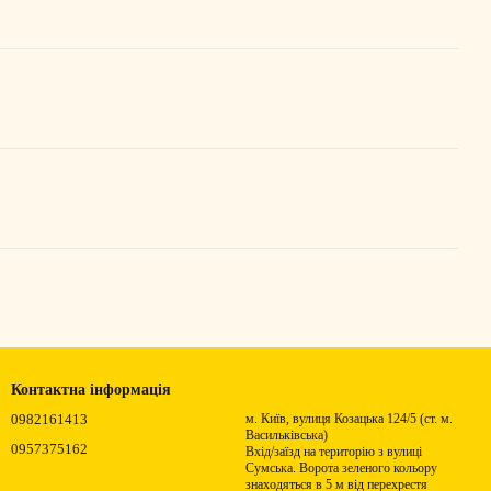
Контактна інформація
0982161413
м. Київ, вулиця Козацька 124/5 (ст. м.
Васильківська)
0957375162
Вхід/заїзд на територію з вулиці
Сумська. Ворота зеленого кольору
знаходяться в 5 м від перехрестя