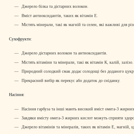
Джерело білка та дієтарних волокон.
Вміст антиоксидантів, таких як вітамін Е.
Містять мінерали, такі як магній та селен, які важливі для р
Сухофрукти:
Джерело дієтарних волокон та антиоксидантів.
Містять вітаміни та мінерали, такі як вітамін К, калій, залізо.
Природний солодкий смак додає солодощі без доданого цукр
Прекрасний вибір як перекус або додаток до сніданку.
Насіння:
Насіння гарбуза та інші мають високий вміст омега-3 жирних 
Завдяки вмісту омега-3 жирних кислот можуть сприяти здоро
Джерело вітамінів та мінералів, таких як вітамін Е, магній, 