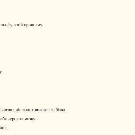
ізних функцій організму.
у.
кислот, дієтарних волокон та білка.
в’ю серця та мозку.
цинк.