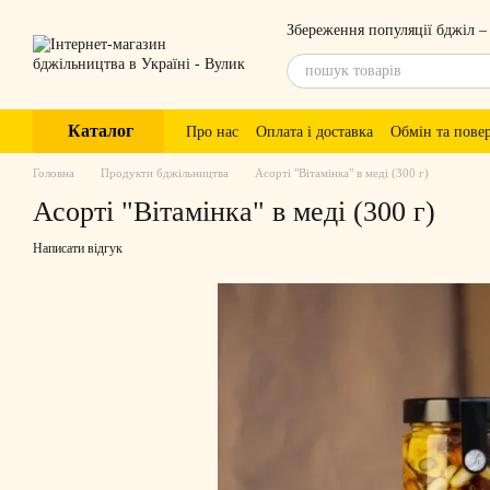
Перейти до основного контенту
Збереження популяції бджіл –
Каталог
Про нас
Оплата і доставка
Обмін та пове
Головна
Продукти бджільництва
Асорті "Вітамінка" в меді (300 г)
Асорті "Вітамінка" в меді (300 г)
Написати відгук