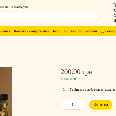
Г
 це наше майбутнє
Б
С
Н
рнення
Контактна інформація
Блог
Відгуки про магазин
Договір 
200.00 грн
В наявності
Увійти
для відображення накопичу
%
Купити