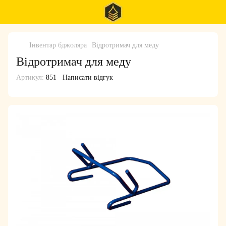
Інвентар бджоляра
Відротримач для меду
Відротримач для меду
Артикул:
851
Написати відгук