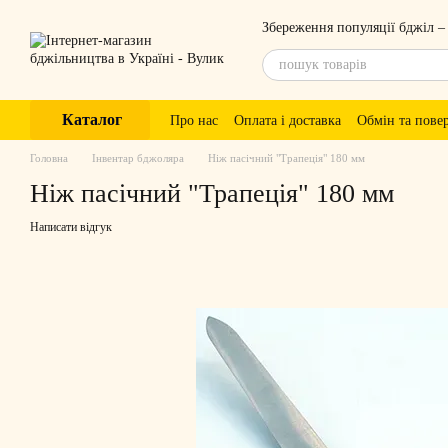
Перейти до основного контенту
Збереження популяції бджіл –
Каталог
Про нас
Оплата і доставка
Обмін та пове
Головна
Інвентар бджоляра
Ніж пасічний "Трапеція" 180 мм
Ніж пасічний "Трапеція" 180 мм
Написати відгук