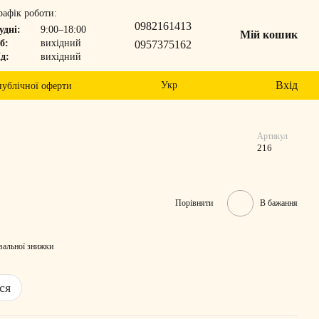
рафік роботи:
0982161413
удні:
9:00–18:00
Мій кошик
б:
вихідний
0957375162
д:
вихідний
Вхід
Укр
публічної оферти
Артикул
216
Порівняти
В бажання
вальної знижки
ся