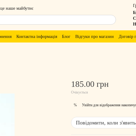
Г
 це наше майбутнє
Б
С
Н
рнення
Контактна інформація
Блог
Відгуки про магазин
Договір 
185.00 грн
Очікується
Увійти
для відображення накопичу
%
Повідомити, коли з'явить