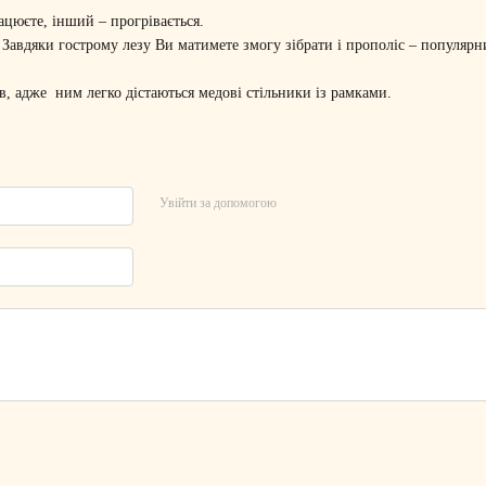
цюєте, інший – прогрівається.
 Завдяки гострому лезу Ви матимете змогу зібрати і прополіс – популяр
, адже ним легко дістаються медові стільники із рамками.
Увійти за допомогою