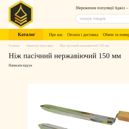
Перейти до основного контенту
Збереження популяції бджіл –
Каталог
Про нас
Оплата і доставка
Обмін та пове
Головна
Інвентар бджоляра
Ніж пасічний нержавіючий 150 мм
Ніж пасічний нержавіючий 150 мм
Написати відгук