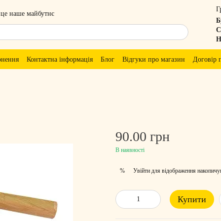
Г
 це наше майбутнє
Б
С
Н
рнення
Контактна інформація
Блог
Відгуки про магазин
Договір 
90.00 грн
В наявності
Увійти
для відображення накопичу
%
Купити