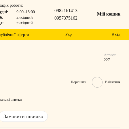
рафік роботи:
0982161413
удні:
9:00–18:00
Мій кошик
б:
вихідний
0957375162
д:
вихідний
Вхід
Укр
публічної оферти
Артикул
227
Порівняти
В бажання
вальної знижки
Замовити швидко