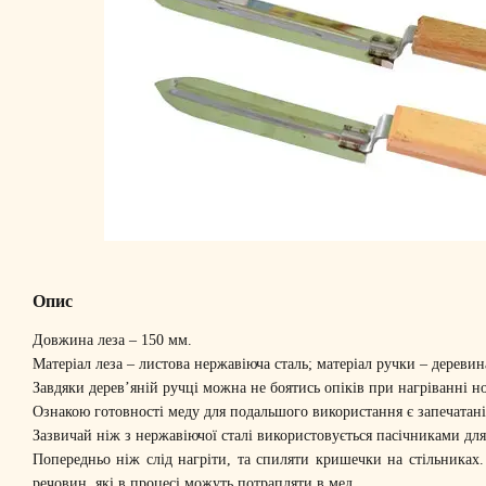
Опис
Довжина леза – 150 мм.
Матеріал леза – листова нержавіюча сталь; матеріал ручки – деревин
Завдяки дерев’яній ручці можна не боятись опіків при нагріванні 
Ознакою готовності меду для подальшого використання є запечатані в
Зазвичай ніж з нержавіючої сталі використовується пасічниками дл
Попередньо ніж слід нагріти, та спиляти кришечки на стільниках
речовин, які в процесі можуть потрапляти в мед.