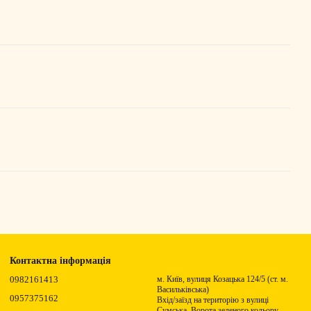
Контактна інформація
0982161413
м. Київ, вулиця Козацька 124/5 (ст. м.
Васильківська)
0957375162
Вхід/заїзд на територію з вулиці
Сумська. Ворота зеленого кольору