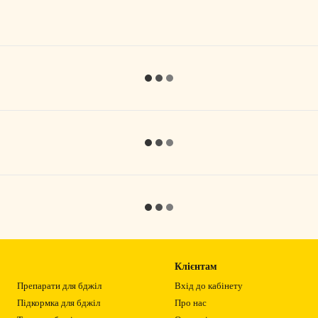
Клієнтам
Препарати для бджіл
Вхід до кабінету
Підкормка для бджіл
Про нас