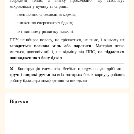
всередині тепло, а влітку прохолодно. Це стабілізує
мікроклімат у вулику та сприяє:
зменшенню споживання кормів;
зниженню енергозатрат бджіл;
активнішому розвитку навесні.
ППУ не вбирає вологу, не тріскається, не гниє, і в ньому
не
заводиться воскова міль або паразити
. Матеріал легко
миється, довговічний і, на відміну від ППС,
не піддається
пошкодженню з боку бджіл
.
🛠 Конструкція елементів BeeStar продумана до дрібниць:
зручні широкі ручки
на всіх чотирьох боках корпусу роблять
роботу бджоляра комфортною та швидкою.
Відгуки