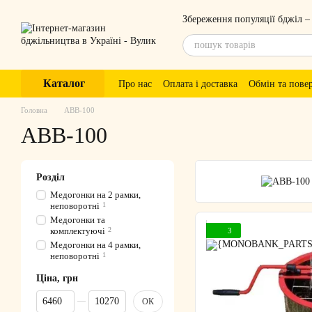
Перейти до основного контенту
Збереження популяції бджіл –
Каталог
Про нас
Оплата і доставка
Обмін та пове
Головна
ABB-100
ABB-100
Розділ
Медогонки на 2 рамки,
неповоротні
1
Медогонки та
комплектуючі
2
3
Медогонки на 4 рамки,
неповоротні
1
Ціна, грн
Від Ціна, грн
До Ціна, грн
ОК