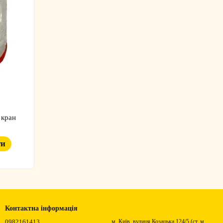
 кран
ти
Контактна інформація
0982161413
м. Київ, вулиця Козацька 124/5 (ст. м.