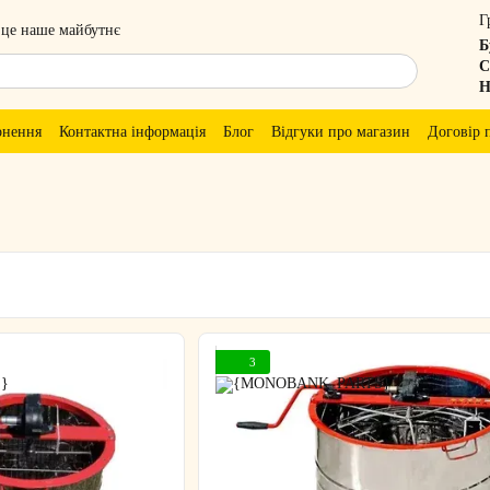
Г
 це наше майбутнє
Б
С
Н
рнення
Контактна інформація
Блог
Відгуки про магазин
Договір 
3