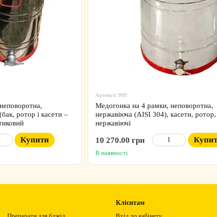
Артикул: 999
 неповоротна,
Медогонка на 4 рамки, неповоротна,
(бак, ротор і касети –
нержавіюча (AISI 304), касети, ротор,
стиковий
нержавіючі
Купити
Купи
10 270.00 грн
В наявності
Клієнтам
Препарати для бджіл
Вхід до кабінету