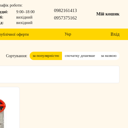
рафік роботи:
0982161413
удні:
9:00–18:00
Мій кошик
б:
вихідний
0957375162
д:
вихідний
Вхід
Укр
публічної оферти
за популярністю
спочатку дешевше
за назвою
Сортування: