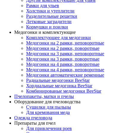
Другие комплектующие для ульев
Рамки для ульев
Холстики и утеплители
Разделительные решетки
Летковые заградители
Кормушки и поилки
Медогонки и комплектующие
Комплектующее для медогонки
Медогонки на 2 рамки, неповоротные
Медогонки на 2 рамки, поворотные
Медогонки на 3 рамки, неповоротные
Медогонки на 3 рамки, поворотные
Медогонки на 4 рамки, поворотные
Медогонки на 4 рамки, неповоротные
Медогонки автоматические ременные
Радиальные медогонки BeeStar
Хордиальные медогонка BeeStar
Комбинированые медогонки BeeStar
Пчелопакеты, матки и пчелы
Оборудование для пчеловодства
Сушилки для пыльцы
Для кремования меда
Одежда пчеловода
Препараты для пчел
Для привлечения роев