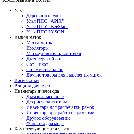
Бджоломагазин ВУЛИК
Улья
Деревянные улья
Улья ППС "APIX"
Улья ППУ "BeeStar"
Улья ППС LYSON
Вывод маток
Метка маток
Изоляторы
Маткоуловители, клеточки
Джентерский сот
Сот Никот
Сот Никот аналог
Другие товары для выведения маток
Воскотопки
Вощина для пчел
Инвентарь пчеловода
Дымари пасечные
Декристаллизаторы
Инвентарь для распечатки рамок
Инвентарь для работы с рамками
Другое оборудование
Фильтры для меда
Комплектующие для ульев