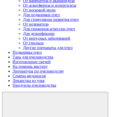
От варроатоза и акарапидоза
От аскосфероза и аспергилеза
От восковой моли
Для подкормки пчел
Для стимуляции развития пчел
От нозематоза
Для снижения агрессии пчел
Для дезинфекции
От вирусных заболеваний
От гнильца
Другие препараты для пчел
Подкормка пчел
Тара для пчеловодства
Изготовление свечей
На помощь мастеру
Литература по пчеловодству
Семена медоносов
Лекарства из улья
Продукты пчеловодства