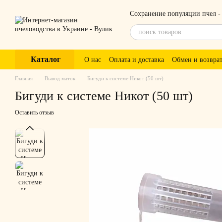
Перейти к основному контенту
Сохранение популяции пчел -
Каталог
О нас
Оплата и доставка
Обмен и возвра
Главная
Вывод маток
Бигуди к системе Никот (50 шт)
Бигуди к системе Никот (50 шт)
Оставить отзыв