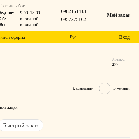
График работы:
0982161413
Будние:
9:00–18:00
Мой заказ
Сб:
выходной
0957375162
Вс:
выходной
Вход
Рус
ичной оферты
Артикул
277
К сравнению
В желания
ной скидки
Быстрый заказ