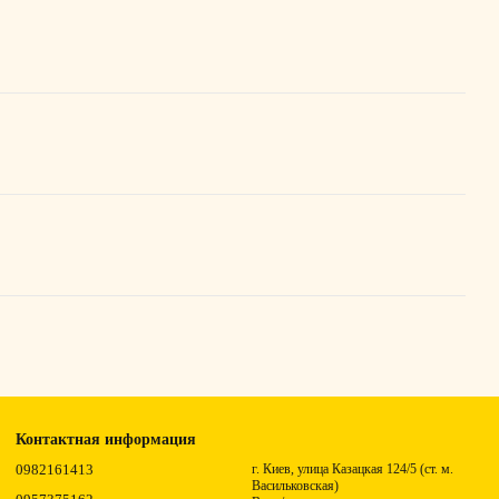
Контактная информация
0982161413
г. Киев, улица Казацкая 124/5 (ст. м.
Васильковская)