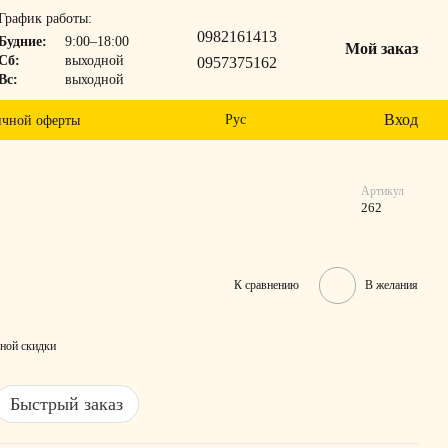
График работы:
0982161413
Будние:
9:00–18:00
Мой заказ
Сб:
выходной
0957375162
Вс:
выходной
Вход
Рус
ичной оферты
Артикул
262
К сравнению
В желания
ной скидки
Быстрый заказ