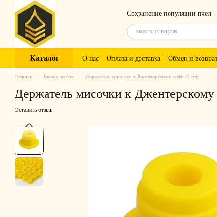
Перейти к основному контенту
Сохранение популяции пчел -
Каталог
О нас
Оплата и доставка
Обмен и возвра
Главная
Вывод маток
Держатель мисочки к Джентерскому соту (1 шт)
Держатель мисочки к Джентерскому 
Оставить отзыв