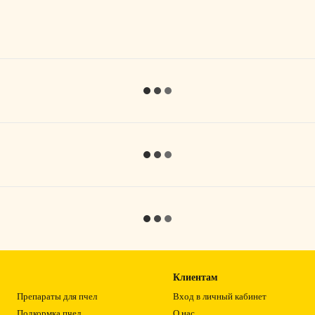
Клиентам
Препараты для пчел
Вход в личный кабинет
Подкормка пчел
О нас