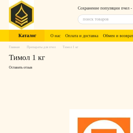
Перейти к основному контенту
Сохранение популяции пчел -
Каталог
О нас
Оплата и доставка
Обмен и возвра
Главная
Препараты для пчел
Тимол 1 кг
Тимол 1 кг
Оставить отзыв