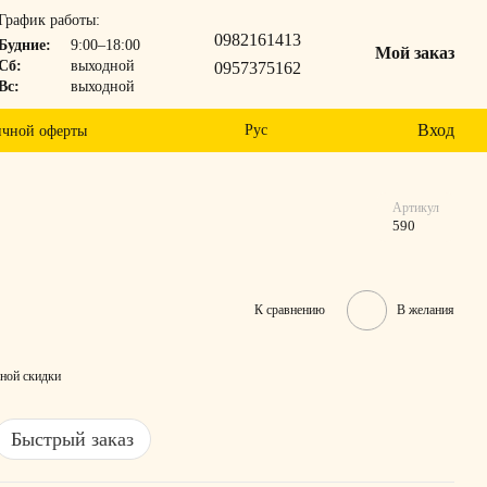
График работы:
0982161413
Будние:
9:00–18:00
Мой заказ
Сб:
выходной
0957375162
Вс:
выходной
Вход
Рус
ичной оферты
Артикул
590
К сравнению
В желания
ной скидки
Быстрый заказ