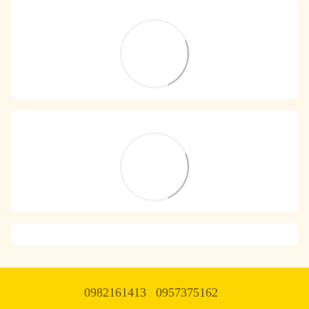
0982161413
0957375162