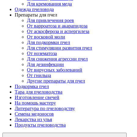
Для кремования меда
Одежда пчеловода
Препараты для пчел
Для привлечения роев
От варроатоза и акарапидоза
От аскосфероза и аспергилеза
От восковой моли
Для подкормки пчел
Для стимуляции развития пчел
От нозематоза
Для снижения агрессии пчел
Для дезинфекции
От вирусных заболеваний
От гнильца
Другие препараты для пчел
Подкормка пчел
Тара для пчеловодства
Изготовление свечей
На помощь мастеру
Литература по пчеловодству
Семена медоносов
Лекарства из улья
Продукты пчеловодства