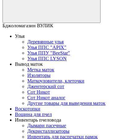
Бджоломагазин ВУЛИК
Улья
Деревянные улья
Улья ППС "APIX"
Улья ППУ "BeeStar"
Улья ППС LYSON
Вывод маток
Метка маток
Изоляторы
Маткоуловители, клеточки
Джентерский сот
Сот Никот
Сот Никот аналог
Другие товары для выведения маток
Воскотопки
Вощина для пчел
Инвентарь пчеловода
Дымари пасечные
Декристаллизаторы
Инвентарь для распечатки рамок