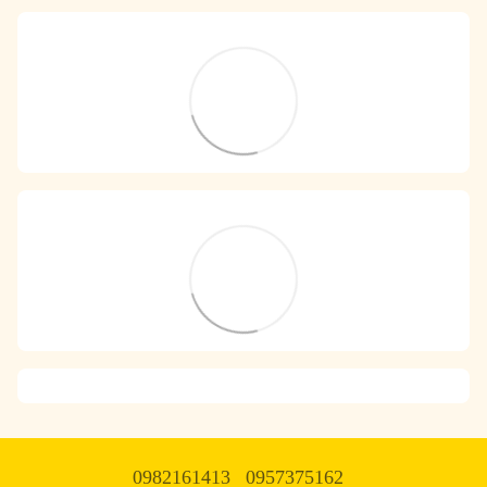
0982161413
0957375162